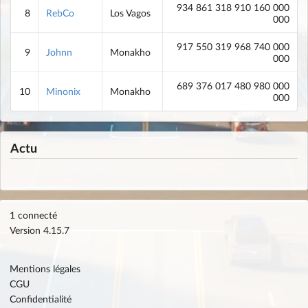
934 861 318 910 160 000
8
RebCo
Los Vagos
000
917 550 319 968 740 000
9
Johnn
Monakho
000
689 376 017 480 980 000
10
Minonix
Monakho
000
Actu
1 connecté
Version 4.15.7
Mentions légales
CGU
Confidentialité