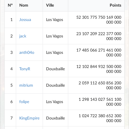
N°
Nom
Ville
Points
52 301 775 750 169 000
1
Jossua
Los Vagos
000 000
23 107 209 222 377 000
2
jack
Los Vagos
000 000
17 485 066 271 461 000
3
anth04o
Los Vagos
000 000
12 102 844 932 500 000
4
TonyR
Douxbaille
000 000
2 059 112 650 856 200
5
mitrium
Douxbaille
000 000
1 298 143 027 561 100
6
folipe
Los Vagos
000 000
1 024 722 380 652 300
7
KingEmpire
Douxbaille
000 000